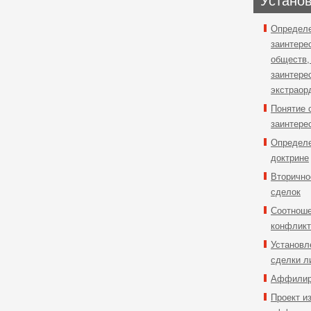
Установ
Определе
заинтере
обществ,
заинтере
экстраор
Понятие 
заинтере
Определе
доктрине
Вторично
сделок
Соотноше
конфликт
Установл
сделки л
Аффилир
Проект и