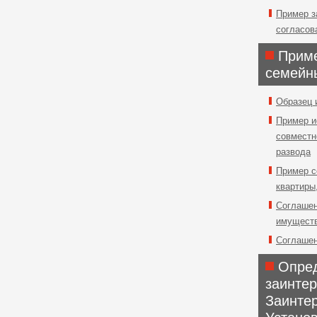
Пример з
согласов
Приме
семейн
Образец 
Пример и
совместн
развода
Пример с
квартиры
Соглашен
имуществ
Соглашен
Опред
заинте
Заинте