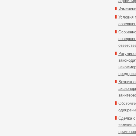
аффилир
Изменени
Условия 
совершен
Особенно
совершен
ответств
Регулиро
законода
некоммер
предприя
Возникно
акционер
заинтере
Обстояте
одобрени
Сделка с
являющая
применен