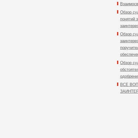
Взаимосв
Обзор су
понятий 
заинтерес
Обзор су
заинтере
поручител
обеспече
Обзор су
обстояте
одобрени
ВСЕ ВО
ЗАИНТЕ