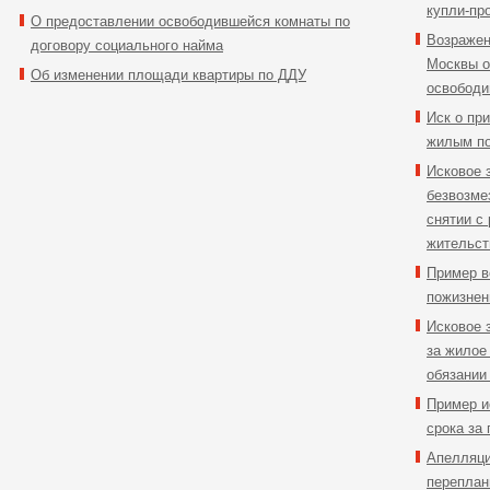
купли-пр
О предоставлении освободившейся комнаты по
Возражен
договору социального найма
Москвы о
Об изменении площади квартиры по ДДУ
освободи
Иск о пр
жилым по
Исковое 
безвозме
снятии с
жительст
Пример в
пожизнен
Исковое 
за жилое
обязании
Пример и
срока за
Апелляци
переплан