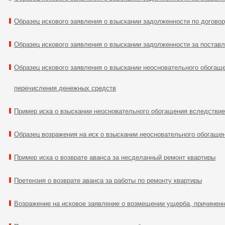
Образец искового заявления о взыскании задолженности по догово
Образец искового заявления о взыскании задолженности за поставл
Образец искового заявления о взыскании неосновательного обогаще
перечисления денежных средств
Пример иска о взыскании неосновательного обогащения вследствие
Образец возражения на иск о взыскании неосновательного обогаще
Пример иска о возврате аванса за несделанный ремонт квартиры
Претензия о возврате аванса за работы по ремонту квартиры
Возражение на исковое заявление о возмещении ущерба, причинен