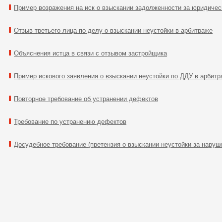
Пример возражения на иск о взыскании задолженности за юридичес
Отзыв третьего лица по делу о взыскании неустойки в арбитраже
Объяснения истца в связи с отзывом застройщика
Пример искового заявления о взыскании неустойки по ДДУ в арбитр
Повторное требование об устранении дефектов
Требование по устранению дефектов
Досудебное требование (претензия о взыскании неустойки за наруш