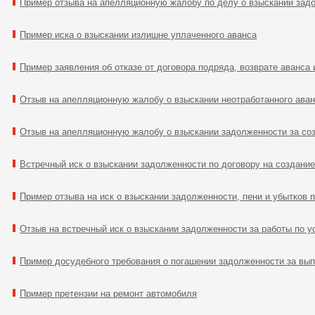
Пример отзыва на апелляционную жалобу по делу о взыскании зад
Пример иска о взыскании излишне уплаченного аванса
Пример заявления об отказе от договора подряда, возврате аванса 
Отзыв на апелляционную жалобу о взыскании неотработанного ава
Отзыв на апелляционную жалобу о взыскании задолженности за со
Встречный иск о взыскании задолженности по договору на создание
Пример отзыва на иск о взыскании задолженности, пени и убытков п
Отзыв на встречный иск о взыскании задолженности за работы по 
Пример досудебного требования о погашении задолженности за вы
Пример претензии на ремонт автомобиля