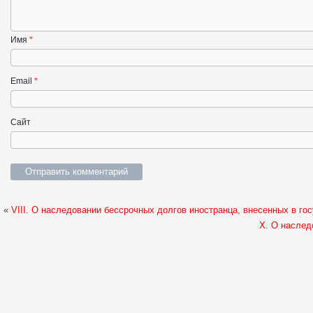
Имя
*
Email
*
Сайт
«
VIII. О наследовании бессрочных долгов иностранца, внесенных в г
X. О наслед