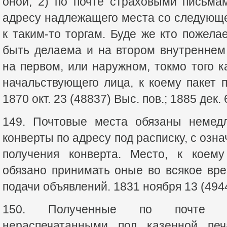
оной; 2) по почте страховыми письма
адресу надлежащего места со следующ
к таким-то торгам. Буде же кто пожела
быть делаема и на втором внутреннем
на первом, или наружном, токмо того к
начальствующего лица, к коему пакет п
1870 окт. 23 (48837) Выс. пов.; 1885 дек. 
149. Почтовые места обязаны немедл
конверты по адресу под расписку, с озна
получения конверта. Место, к коему
обязано принимать оные во всякое вр
подачи объявлений. 1831 ноября 13 (4944
150. Полученные по почте об
нераспечатанными под казенной пе