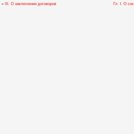
«
III. О заключении договоров
Гл. I. О с