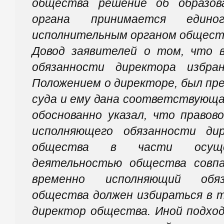
общества решение об образов
органа принимается единог
исполнительным органом обществ
Довод заявителей о том, что 
обязанности директора избр
Положением о директоре, был п
суда и ему дана соответствующа
обоснованно указал, что правов
исполняющего обязанности ди
общества в части осуще
деятельностью общества совпа
временно исполняющий обяз
общества должен избираться в т
директор общества. Иной подхо